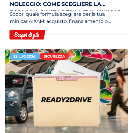
NOLEGGIO: COME SCEGLIERE LA
FORMULA GIUSTA PER LA TUA MINICAR
Scopri quale formula scegliere per la tua
minicar AIXAM: acquisto, finanziamento o
noleggio in base alle tue esigenze.
Scopri di più
22 LUG 2026
SICUREZZA