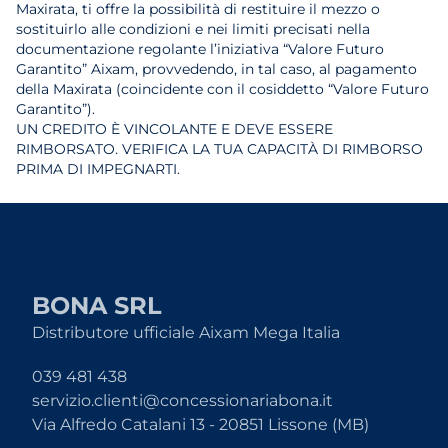
Maxirata, ti offre la possibilità di restituire il mezzo o
sostituirlo alle condizioni e nei limiti precisati nella
documentazione regolante l’iniziativa “Valore Futuro
Garantito” Aixam, provvedendo, in tal caso, al pagamento
della Maxirata (coincidente con il cosiddetto “Valore Futuro
Garantito”).
UN CREDITO È VINCOLANTE E DEVE ESSERE
RIMBORSATO. VERIFICA LA TUA CAPACITÀ DI RIMBORSO
PRIMA DI IMPEGNARTI.
BONA SRL
Distributore ufficiale Aixam Mega Italia
039 481 438
servizio.clienti@concessionariabona.it
Via Alfredo Catalani 13 - 20851 Lissone (MB)