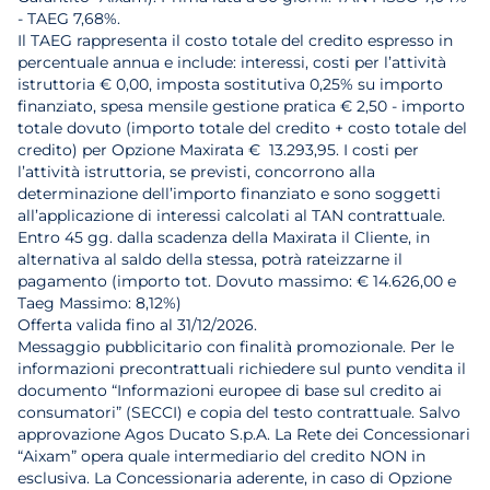
- TAEG 7,68%.
Il TAEG rappresenta il costo totale del credito espresso in
percentuale annua e include: interessi, costi per l’attività
istruttoria € 0,00, imposta sostitutiva 0,25% su importo
finanziato, spesa mensile gestione pratica € 2,50 - importo
totale dovuto (importo totale del credito + costo totale del
credito) per Opzione Maxirata € 13.293,95. I costi per
l’attività istruttoria, se previsti, concorrono alla
determinazione dell’importo finanziato e sono soggetti
all’applicazione di interessi calcolati al TAN contrattuale.
Entro 45 gg. dalla scadenza della Maxirata il Cliente, in
alternativa al saldo della stessa, potrà rateizzarne il
pagamento (importo tot. Dovuto massimo: € 14.626,00 e
Taeg Massimo: 8,12%)
Offerta valida fino al 31/12/2026.
Messaggio pubblicitario con finalità promozionale. Per le
informazioni precontrattuali richiedere sul punto vendita il
documento “Informazioni europee di base sul credito ai
consumatori” (SECCI) e copia del testo contrattuale. Salvo
approvazione Agos Ducato S.p.A. La Rete dei Concessionari
“Aixam” opera quale intermediario del credito NON in
esclusiva. La Concessionaria aderente, in caso di Opzione